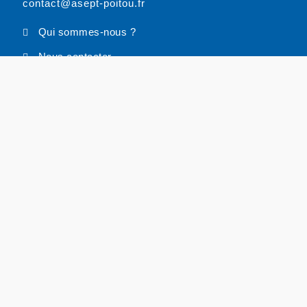
contact@asept-poitou.fr
Qui sommes-nous ?
Nous contacter
Nos partenaires
Mentions légales
RESTEZ INFORMÉS
Pour recevoir nos actions près de chez vous,
laissez nous vos coordonnées
Cliquez ici
NOS PROGRAMMES
Pour les jeunes
Ateliers seniors