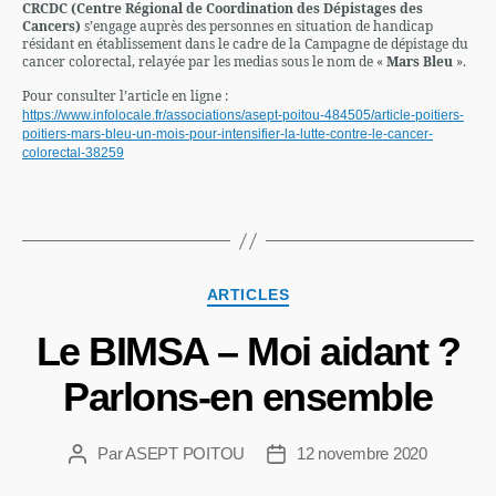
CRCDC (Centre Régional de Coordination des Dépistages des
Cancers)
s’engage auprès des personnes en situation de handicap
résidant en établissement dans le cadre de la Campagne de dépistage du
cancer colorectal, relayée par les medias sous le nom de «
Mars Bleu
».
Pour consulter l’article en ligne :
https://www.infolocale.fr/associations/asept-poitou-484505/article-poitiers-
poitiers-mars-bleu-un-mois-pour-intensifier-la-lutte-contre-le-cancer-
colorectal-38259
ARTICLES
Le BIMSA – Moi aidant ?
Parlons-en ensemble
Par
ASEPT POITOU
12 novembre 2020