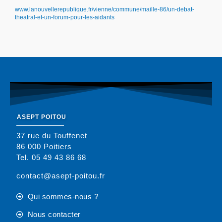
www.lanouvellerepublique.fr/vienne/commune/maille-86/un-debat-
theatral-et-un-forum-pour-les-aidants
ASEPT POITOU
37 rue du Touffenet
86 000 Poitiers
Tel. 05 49 43 86 68
contact@asept-poitou.fr
Qui sommes-nous ?
Nous contacter