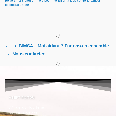
poitiers-mars-bleu-un-mois-pour-intensifier-la-lutte-contre-le-cancer-
colorectal-38259
←
Le BIMSA – Moi aidant ? Parlons-en ensemble
→
Nous contacter
ASEPT POITOU
37 rue du Touffenet
86 000 Poitiers