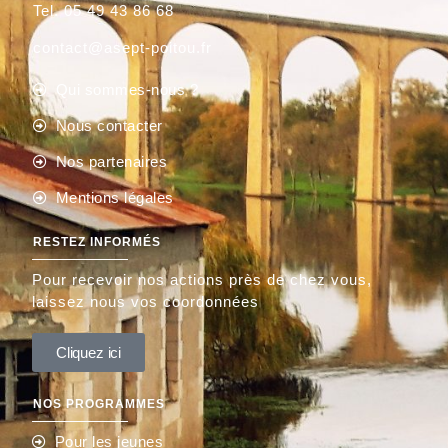
Tel. 05 49 43 86 68
contact@asept-poitou.fr
Qui sommes-nous ?
Nous contacter
Nos partenaires
Mentions légales
RESTEZ INFORMÉS
Pour recevoir nos actions près de chez vous,
laissez nous vos coordonnées
Cliquez ici
NOS PROGRAMMES
Pour les jeunes